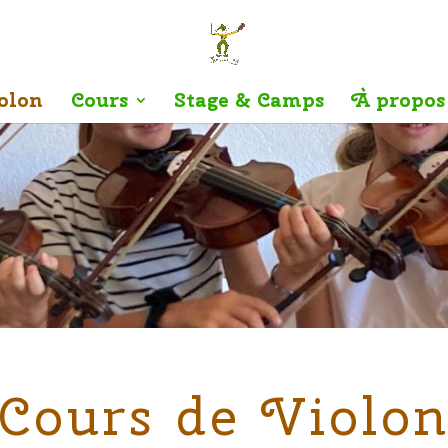
olon
Cours
Stage & Camps
À propos
Cours de Violo